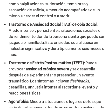
como palpitaciones, sudoración, temblores y
sensación de asfixia, a menudo acompañados de un
miedo a perder el control o a morir.
Trastorno de Ansiedad Social (TAS) o Fobia Social:
Miedo intenso y persistente a situaciones sociales o
de rendimiento donde la persona siente que puede ser
juzgada o humillada. Esta ansiedad social causa un
malestar significativo y dura típicamente seis meses o
más.
Trastorno de Estrés Postraumático (TEPT):
Puede
provocar
ansiedad crónica severa
y se desarrolla
después de experimentar o presenciar un evento
traumático. Los síntomas incluyen
flashbacks
,
pesadillas, angustia intensa al recordar el evento y
reacciones físicas.
Agorafobia:
Miedo a situaciones o lugares de los que
sería difícil escapar o donde no se podría recibir ayuda