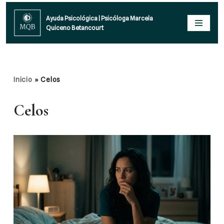
Ayuda Psicológica | Psicóloga Marcela
Quiceno Betancourt
Saltar
al
contenido
Inicio
»
Celos
Celos