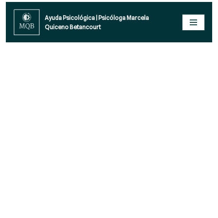
Ayuda Psicológica | Psicóloga Marcela
Quiceno Betancourt
Saltar
al
contenido