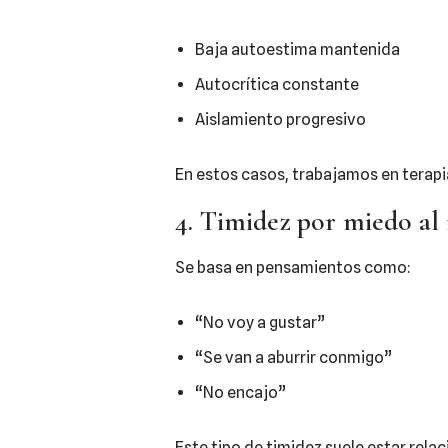
Baja autoestima mantenida
Autocrítica constante
Aislamiento progresivo
En estos casos, trabajamos en terapi
4. Timidez por miedo al
Se basa en pensamientos como:
“No voy a gustar”
“Se van a aburrir conmigo”
“No encajo”
Este tipo de timidez suele estar rela