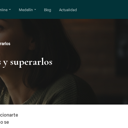
nline
Medellín
Blog
Actualidad
rarlos
y superarlos
acionarte
mo se