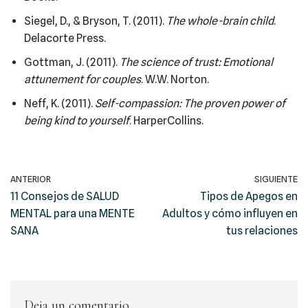
Siegel, D., & Bryson, T. (2011).
The whole-brain child
.
Delacorte Press.
Gottman, J. (2011).
The science of trust: Emotional
attunement for couples
. W.W. Norton.
Neff, K. (2011).
Self-compassion: The proven power of
being kind to yourself
. HarperCollins.
ANTERIOR
SIGUIENTE
11 Consejos de SALUD
Tipos de Apegos en
MENTAL para una MENTE
Adultos y cómo influyen en
SANA
tus relaciones
Deja un comentario