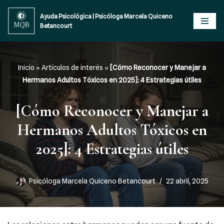
Ayuda Psicológica | Psicóloga Marcela Quiceno
Betancourt
Saltar
al
contenido
Inicio
»
Artículos de interés
»
[Cómo Reconocer y Manejar a
Hermanos Adultos Tóxicos en 2025]: 4 Estrategias útiles
[Cómo Reconocer y Manejar a
Hermanos Adultos Tóxicos en
2025]: 4 Estrategias útiles
Psicóloga Marcela Quiceno Betancourt
22 abril, 2025