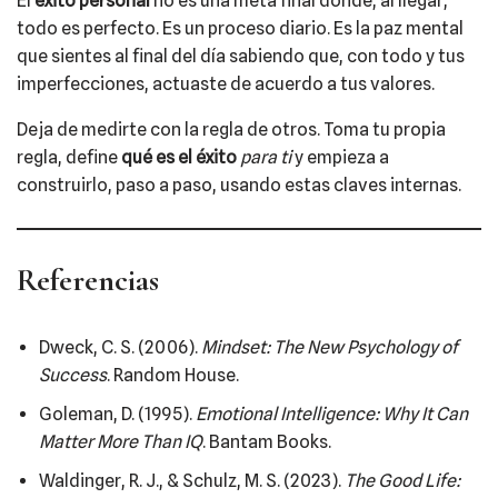
El
éxito personal
no es una meta final donde, al llegar,
todo es perfecto. Es un proceso diario. Es la paz mental
que sientes al final del día sabiendo que, con todo y tus
imperfecciones, actuaste de acuerdo a tus valores.
Deja de medirte con la regla de otros. Toma tu propia
regla, define
qué es el éxito
para ti
y empieza a
construirlo, paso a paso, usando estas claves internas.
Referencias
Dweck, C. S. (2006).
Mindset: The New Psychology of
Success
. Random House.
Goleman, D. (1995).
Emotional Intelligence: Why It Can
Matter More Than IQ
. Bantam Books.
Waldinger, R. J., & Schulz, M. S. (2023).
The Good Life: