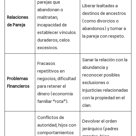
parejas que
Liberar lealtades a
abandonan o
destinos de ancestros
Relaciones
maltratan;
(como divorcios o
de Pareja
incapacidad de
abandonos) y tomar a
establecer vínculos
la pareja con respeto.
duraderos; celos
excesivos.
Sanar la relación con la
Fracasos
abundancia y
repetitivos en
reconocer posibles
Problemas
negocios; dificultad
exclusiones o
Financieros
para retener el
injusticias relacionadas
dinero (economía
con la propiedad en el
familiar “rota”).
clan.
Conflictos de
Devolver el orden
autoridad; hijos con
jerárquico (padres
comportamientos