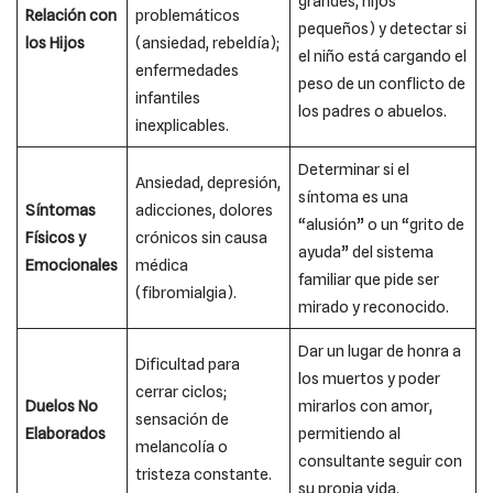
grandes, hijos
Relación con
problemáticos
pequeños) y detectar si
los Hijos
(ansiedad, rebeldía);
el niño está cargando el
enfermedades
peso de un conflicto de
infantiles
los padres o abuelos.
inexplicables.
Determinar si el
Ansiedad, depresión,
síntoma es una
Síntomas
adicciones, dolores
“alusión” o un “grito de
Físicos y
crónicos sin causa
ayuda” del sistema
Emocionales
médica
familiar que pide ser
(fibromialgia).
mirado y reconocido.
Dar un lugar de honra a
Dificultad para
los muertos y poder
cerrar ciclos;
Duelos No
mirarlos con amor,
sensación de
Elaborados
permitiendo al
melancolía o
consultante seguir con
tristeza constante.
su propia vida.