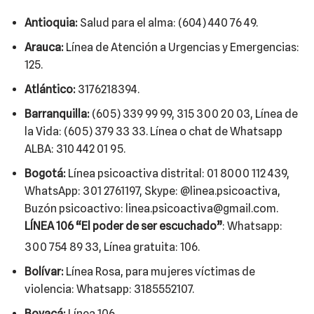
Antioquia:
Salud para el alma: (604) 440 76 49.
Arauca:
Línea de Atención a Urgencias y Emergencias:
125.
Atlántico:
3176218394.
Barranquilla:
(605) 339 99 99, 315 300 20 03, Línea de
la Vida: (605) 379 33 33. Línea o chat de Whatsapp
ALBA: 310 442 01 95.
Bogotá:
Línea psicoactiva distrital: 01 8000 112 439,
WhatsApp: 301 2761197, Skype: @linea.psicoactiva,
Buzón psicoactivo: linea.psicoactiva@gmail.com.
LÍNEA 106 “El poder de ser escuchado”
: Whatsapp:
300 754 89 33, Línea gratuita:
106.
Bolívar:
Línea Rosa, para mujeres víctimas de
violencia: Whatsapp: 3185552107.
Boyacá:
Línea 106.