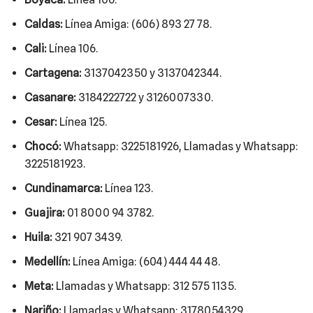
Caldas:
Línea Amiga: (606) 893 27 78.
Cali:
Línea 106.
Cartagena:
3137042350 y 3137042344.
Casanare:
3184222722 y 3126007330.
Cesar:
Línea 125.
Chocó:
Whatsapp: 3225181926, Llamadas y Whatsapp:
3225181923.
Cundinamarca:
Línea 123.
Guajira:
01 8000 94 3782.
Huila:
321 907 3439.
Medellín:
Línea Amiga: (604) 444 44 48.
Meta:
Llamadas y Whatsapp: 312 575 1135.
Nariño:
Llamadas y Whatsapp: 3178054329.