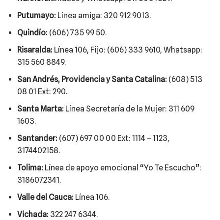
Putumayo:
Línea amiga: 320 912 9013.
Quindío:
(606) 735 99 50.
Risaralda:
Línea 106, Fijo: (606) 333 9610, Whatsapp:
315 560 8849.
San Andrés, Providencia y Santa Catalina:
(608) 513
08 01 Ext: 290.
Santa Marta:
Línea Secretaría de la Mujer: 311 609
1603.
Santander:
(607) 697 00 00 Ext: 1114 – 1123,
3174402158.
Tolima:
Línea de apoyo emocional “Yo Te Escucho”:
3186072341.
Valle del Cauca:
Línea 106.
Vichada:
322 247 6344.