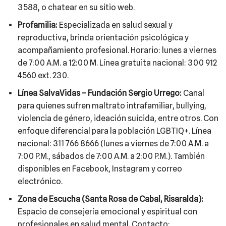
3588, o chatear en su sitio web.
Profamilia:
Especializada en salud sexual y
reproductiva, brinda orientación psicológica y
acompañamiento profesional. Horario: lunes a viernes
de 7:00 A.M. a 12:00 M. Línea gratuita nacional: 300 912
4560 ext. 230.
Línea SalvaVidas – Fundación Sergio Urrego:
Canal
para quienes sufren maltrato intrafamiliar, bullying,
violencia de género, ideación suicida, entre otros. Con
enfoque diferencial para la población LGBTIQ+. Línea
nacional: 311 766 8666 (lunes a viernes de 7:00 A.M. a
7:00 P.M., sábados de 7:00 A.M. a 2:00 P.M.). También
disponibles en Facebook, Instagram y correo
electrónico.
Zona de Escucha (Santa Rosa de Cabal, Risaralda):
Espacio de consejería emocional y espiritual con
profesionales en salud mental. Contacto: